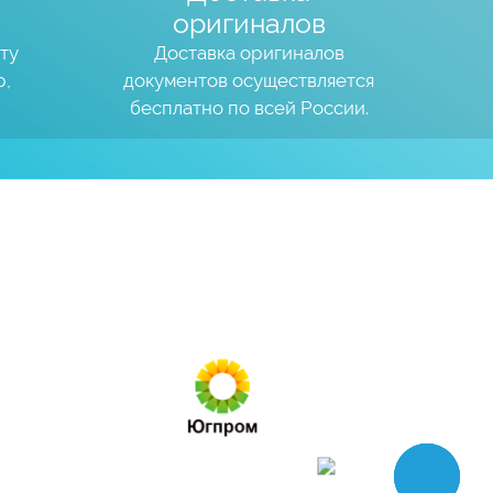
оригиналов
ту
Доставка оригиналов
р,
документов осуществляется
бесплатно по всей России.