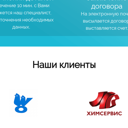
договора
ечение 10 мин. с Вами
жется наш специалист,
На электронную поч
уточнения необходимых
высылается догово
данных.
выставляется счет.
Наши клиенты