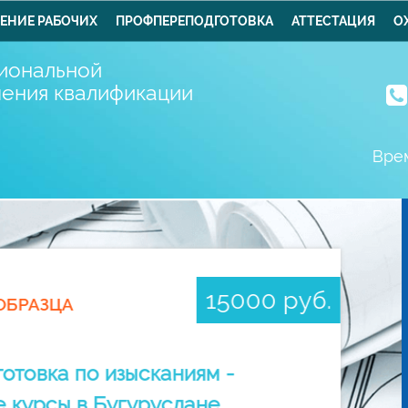
ЕНИЕ РАБОЧИХ
ПРОФПЕРЕПОДГОТОВКА
АТТЕСТАЦИЯ
О
иональной
шения квалификации
Врем
15000 руб.
ОБРАЗЦА
отовка по изысканиям -
 курсы в Бугуруслане