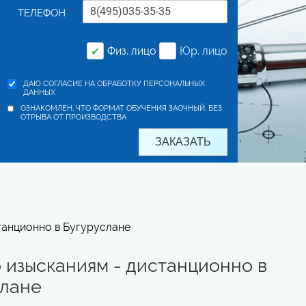
ТЕЛЕФОН
*
Физ. лицо
Юр. лицо
✔
ДАЮ СОГЛАСИЕ НА ОБРАБОТКУ ПЕРСОНАЛЬНЫХ
ДАННЫХ
ОЗНАКОМЛЕН, ЧТО ФОРМАТ ОБУЧЕНИЯ ЗАОЧНЫЙ, БЕЗ
ОТРЫВА ОТ ПРОИЗВОДСТВА
танционно в Бугуруслане
 изысканиям - дистанционно в
слане