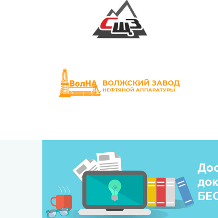
Дос
док
БЕ