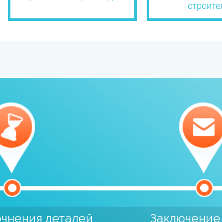
строите
очнения деталей
Заключение