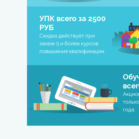
УПК всего за
2500
РУБ
Скидка действует при
заказе 5 и более курсов
повышения квалификации
Обу
всег
Акцио
только
года.