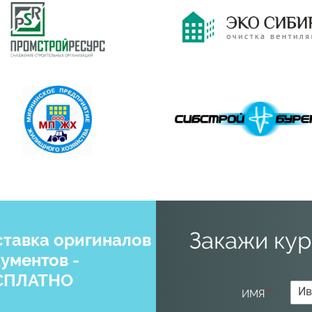
Закажи кур
тавка оригиналов
ументов -
СПЛАТНО
ИМЯ
*