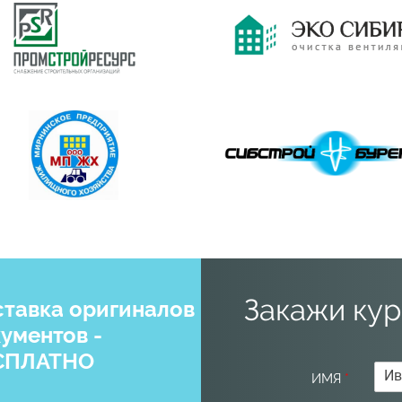
Закажи кур
тавка оригиналов
ументов -
СПЛАТНО
ИМЯ
*