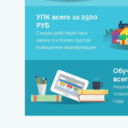
УПК всего за
2500
РУБ
Скидка действует при
заказе 5 и более курсов
повышения квалификации
Обу
всег
Акцио
только
года.