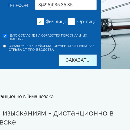
ТЕЛЕФОН
*
Физ. лицо
Юр. лицо
✔
ДАЮ СОГЛАСИЕ НА ОБРАБОТКУ ПЕРСОНАЛЬНЫХ
ДАННЫХ
ОЗНАКОМЛЕН, ЧТО ФОРМАТ ОБУЧЕНИЯ ЗАОЧНЫЙ, БЕЗ
ОТРЫВА ОТ ПРОИЗВОДСТВА
танционно в Тимашевске
 изысканиям - дистанционно в
вске