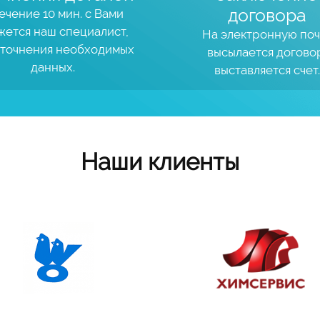
договора
ечение 10 мин. с Вами
жется наш специалист,
На электронную поч
уточнения необходимых
высылается догово
данных.
выставляется счет.
Наши клиенты