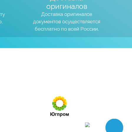
оригиналов
ту
Доставка оригиналов
р,
документов осуществляется
бесплатно по всей России.