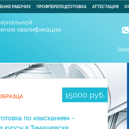
ЕНИЕ РАБОЧИХ
ПРОФПЕРЕПОДГОТОВКА
АТТЕСТАЦИЯ
О
иональной
шения квалификации
Врем
15000 руб.
ОБРАЗЦА
отовка по изысканиям -
е курсы в Тимашевске