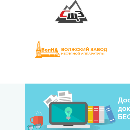
Дос
док
БЕ