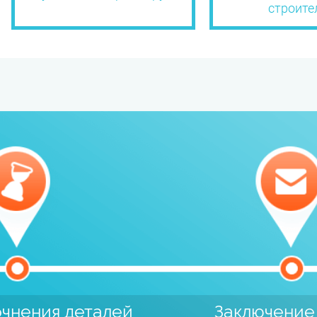
строите
очнения деталей
Заключение