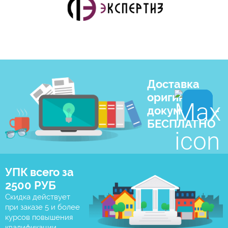
Доставка
оригиналов
документов -
БЕСПЛАТНО
УПК всего за
2500 РУБ
Скидка действует
при заказе 5 и более
курсов повышения
квалификации