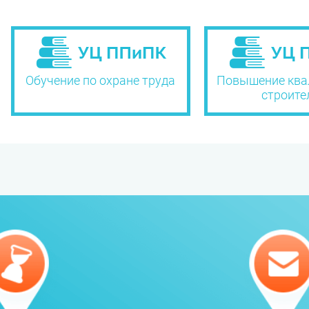
Обучение по охране труда
Повышение ква
строите