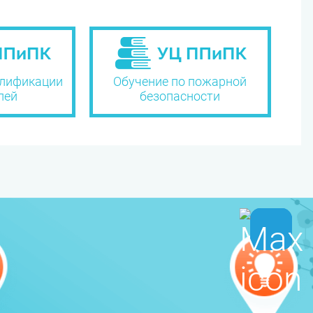
лификации
Обучение по пожарной
лей
безопасности