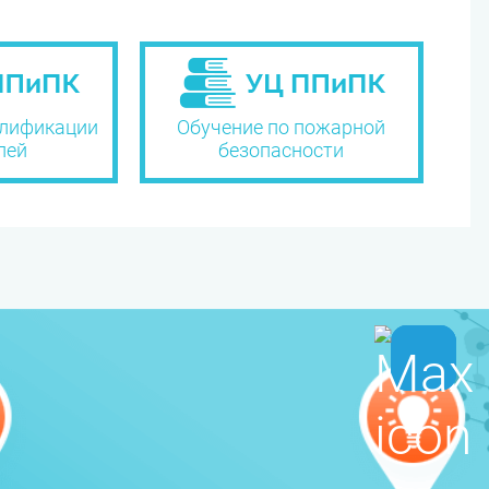
лификации
Обучение по пожарной
лей
безопасности