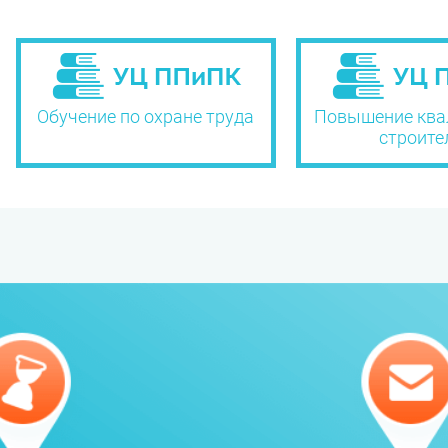
Обучение по охране труда
Повышение ква
строите