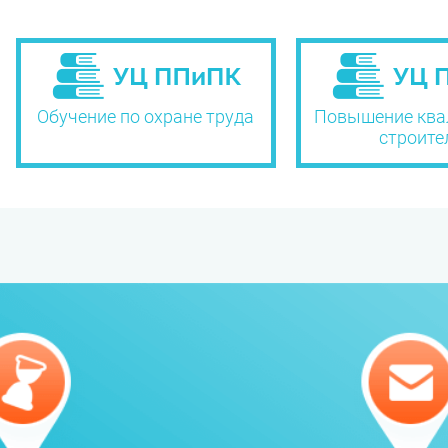
Обучение по охране труда
Повышение ква
строите