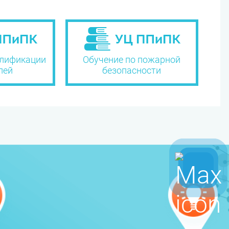
лификации
Обучение по пожарной
лей
безопасности