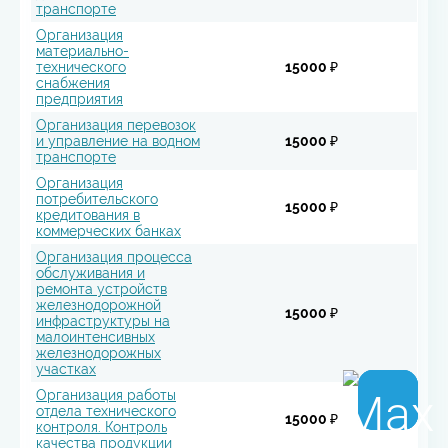
транспорте
Организация
материально-
технического
15000 ₽
снабжения
предприятия
Организация перевозок
и управление на водном
15000 ₽
транспорте
Организация
потребительского
15000 ₽
кредитования в
коммерческих банках
Организация процесса
обслуживания и
ремонта устройств
железнодорожной
15000 ₽
инфраструктуры на
малоинтенсивных
железнодорожных
участках
Организация работы
отдела технического
15000 ₽
контроля. Контроль
качества продукции