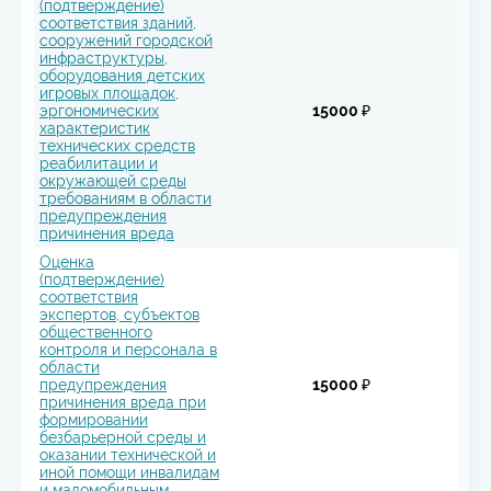
(подтверждение)
соответствия зданий,
сооружений городской
инфраструктуры,
оборудования детских
игровых площадок,
эргономических
15000 ₽
характеристик
технических средств
реабилитации и
окружающей среды
требованиям в области
предупреждения
причинения вреда
Оценка
(подтверждение)
соответствия
экспертов, субъектов
общественного
контроля и персонала в
области
предупреждения
15000 ₽
причинения вреда при
формировании
безбарьерной среды и
оказании технической и
иной помощи инвалидам
и маломобильным