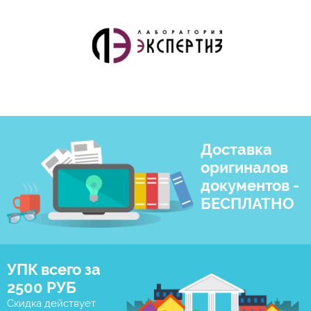
Доставка
оригиналов
документов -
БЕСПЛАТНО
УПК всего за
2500 РУБ
Скидка действует