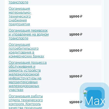
транспорте
Организация
материально-
технического
15000 ₽
снабжения
предприятия
Организация перевозок
и управление на водном
15000 ₽
транспорте
Организация
потребительского
15000 ₽
кредитования в
коммерческих банках
Организация процесса
обслуживания и
ремонта устройств
железнодорожной
15000 ₽
инфраструктуры на
малоинтенсивных
железнодорожных
участках
Организация работы
отдела технического
15000 ₽
контроля. Контроль
качества продукции