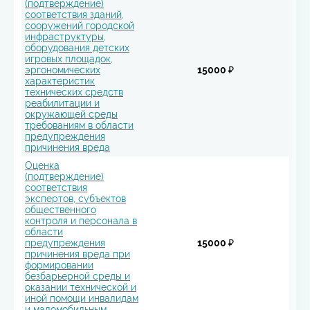
(подтверждение)
соответствия зданий,
сооружений городской
инфраструктуры,
оборудования детских
игровых площадок,
эргономических
15000 ₽
характеристик
технических средств
реабилитации и
окружающей среды
требованиям в области
предупреждения
причинения вреда
Оценка
(подтверждение)
соответствия
экспертов, субъектов
общественного
контроля и персонала в
области
предупреждения
15000 ₽
причинения вреда при
формировании
безбарьерной среды и
оказании технической и
иной помощи инвалидам
и маломобильным