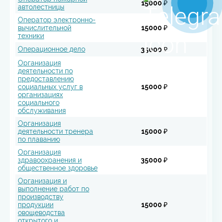
15000 ₽
автолестницы
Оператор электронно-
вычислительной
15000 ₽
техники
Операционное дело
35000 ₽
Организация
деятельности по
предоставлению
социальных услуг в
15000 ₽
организациях
социального
обслуживания
Организация
деятельности тренера
15000 ₽
по плаванию
Организация
здравоохранения и
35000 ₽
общественное здоровье
Организация и
выполнение работ по
производству
продукции
15000 ₽
овощеводства
открытого и