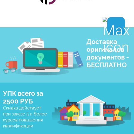
Доставка
оригиналов
документов -
БЕСПЛАТНО
УПК всего за
2500 РУБ
Скидка действует
при заказе 5 и более
курсов повышения
квалификации