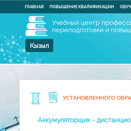
ГЛАВНАЯ
ПОВЫШЕНИЕ КВАЛИФИКАЦИИ
ОБУЧ
Учебный центр професс
переподготовки и повы
Кызыл
 руб.
УСТАНОВЛЕННОГО ОБР
е
Аккумуляторщик - дистанцио