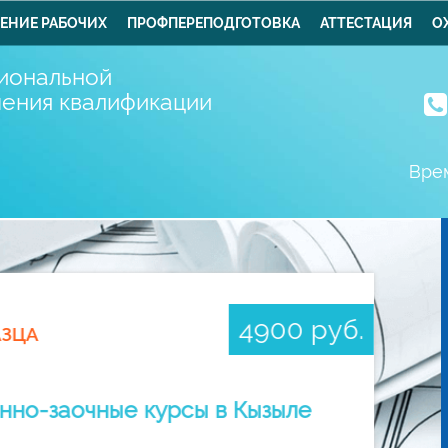
ЕНИЕ РАБОЧИХ
ПРОФПЕРЕПОДГОТОВКА
АТТЕСТАЦИЯ
О
иональной
шения квалификации
Врем
4900 руб.
АЗЦА
нно-заочные курсы в Кызыле