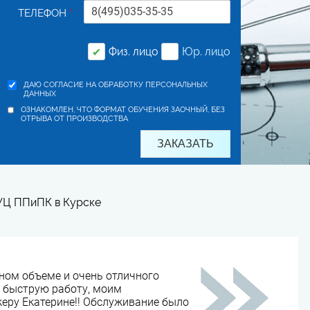
специальностям. Срок офор
ТЕЛЕФОН
*
Физ. лицо
Юр. лицо
✔
ДАЮ СОГЛАСИЕ НА ОБРАБОТКУ ПЕРСОНАЛЬНЫХ
ДАННЫХ
ОЗНАКОМЛЕН, ЧТО ФОРМАТ ОБУЧЕНИЯ ЗАОЧНЫЙ, БЕЗ
ОТРЫВА ОТ ПРОИЗВОДСТВА
 УЦ ППиПК в Курске
ном объеме и очень отличного
и быструю работу, моим
ру Екатерине!! Обслуживание было