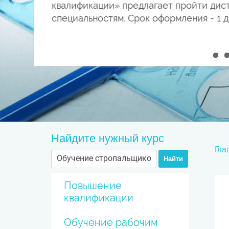
им
квалификации» предлагает пройти дис
латно!
урс
Найдите нужный курс
Гла
Найти
Повышение
квалификации
Обучение рабочим