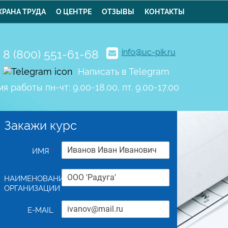
ХРАНА ТРУДА
О ЦЕНТРЕ
ОТЗЫВЫ
КОНТАКТЫ
8 (800) 551-61-68
info@uc-pik.ru
Написать в Telegram
я работы пн-чт: 9.00-18.00, пт. 9.00-17.00
Закажи курс
ИМЯ
*
УСТАНОВЛЕННОГО ОБРАЗЦА
НАИМЕНОВАНИЕ
ОРГАНИЗАЦИИ
Приемосдатчик груза и багажа в 
E-MAIL