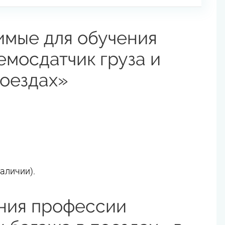
имые для обучения
мосдатчик груза и
поездах»
аличии).
ния профессии