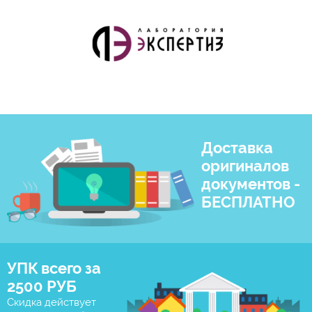
Доставка
оригиналов
документов -
БЕСПЛАТНО
УПК всего за
2500 РУБ
Скидка действует