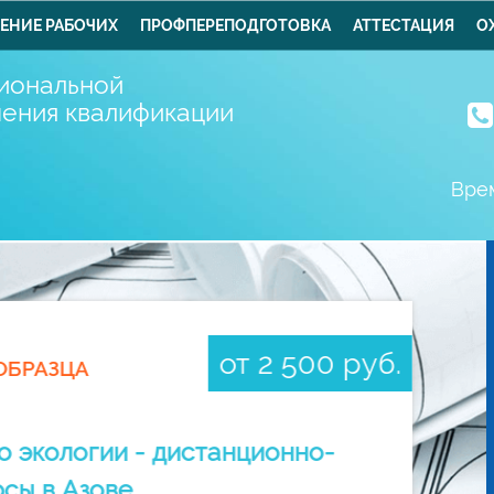
ЕНИЕ РАБОЧИХ
ПРОФПЕРЕПОДГОТОВКА
АТТЕСТАЦИЯ
О
иональной
шения квалификации
Врем
от 2 500 руб.
ОБРАЗЦА
 экологии - дистанционно-
рсы в Азове