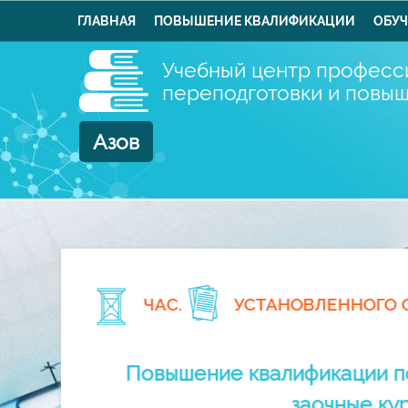
ГЛАВНАЯ
ПОВЫШЕНИЕ КВАЛИФИКАЦИИ
ОБУЧ
Учебный центр професс
переподготовки и повы
Азов
 руб.
ЧАС.
УСТАНОВЛЕННОГО 
Повышение квалификации по
заочные ку