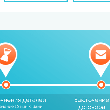
очнения деталей
Заключение
договора
ечение 10 мин. с Вами