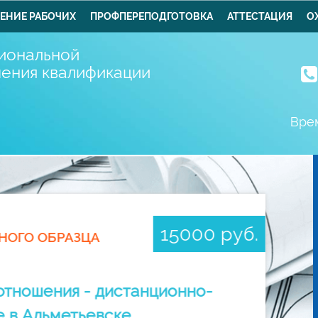
ЕНИЕ РАБОЧИХ
ПРОФПЕРЕПОДГОТОВКА
АТТЕСТАЦИЯ
О
иональной
шения квалификации
Врем
15000 руб.
НОГО ОБРАЗЦА
тношения - дистанционно-
е в Альметьевске