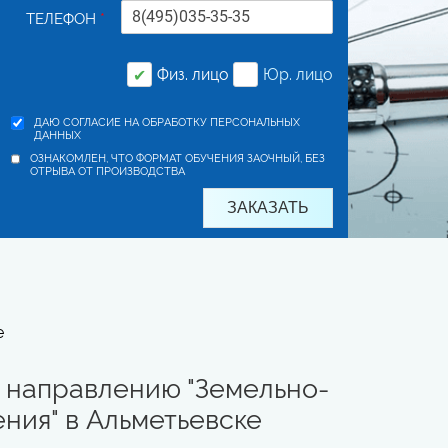
ТЕЛЕФОН
*
Физ. лицо
Юр. лицо
✔
ДАЮ СОГЛАСИЕ НА ОБРАБОТКУ ПЕРСОНАЛЬНЫХ
ДАННЫХ
ОЗНАКОМЛЕН, ЧТО ФОРМАТ ОБУЧЕНИЯ ЗАОЧНЫЙ, БЕЗ
ОТРЫВА ОТ ПРОИЗВОДСТВА
е
 направлению "Земельно-
ия" в Альметьевске