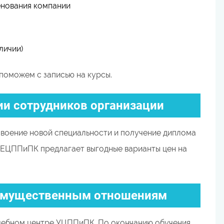
енования компании
личии)
поможем с записью на курсы.
и сотрудников организации
воение новой специальности и получение диплома
 ЕЦППиПК предлагает выгодные варианты цен на
-имущественным отношениям
чебном центре УЦППиПК. По окончанию обучения,