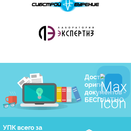
Доставка
оригиналов
документов -
БЕСПЛАТНО
УПК всего за