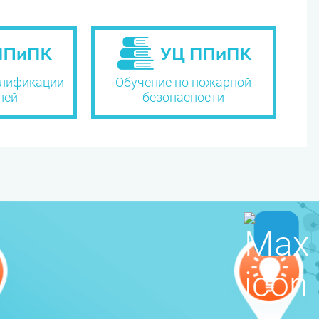
лификации
Обучение по пожарной
лей
безопасности