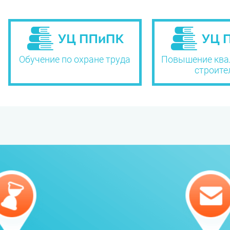
Обучение по охране труда
Повышение ква
строите