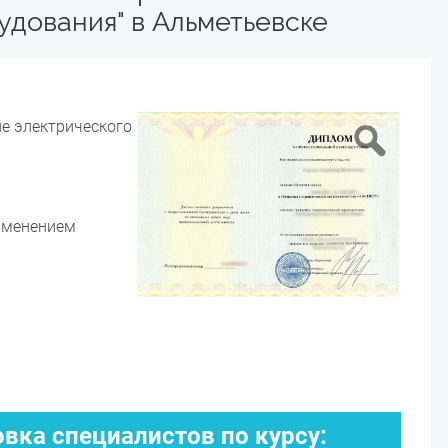
дования" в Альметьевске
е электрического
именением
вка специалистов по курсу: