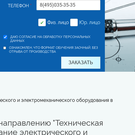
ТЕЛЕФОН
*
заочное обучение в Альметье
Физ. лицо
Юр. лицо
✔
ДАЮ СОГЛАСИЕ НА ОБРАБОТКУ ПЕРСОНАЛЬНЫХ
ДАННЫХ
ОЗНАКОМЛЕН, ЧТО ФОРМАТ ОБУЧЕНИЯ ЗАОЧНЫЙ, БЕЗ
ОТРЫВА ОТ ПРОИЗВОДСТВА
ческого и электромеханического оборудования в
направлению "Техническая
ание электрического и