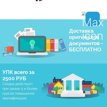
Доставка
оригиналов
документов -
БЕСПЛАТНО
УПК всего за
2500 РУБ
Скидка действует
при заказе 5 и более
курсов повышения
квалификации