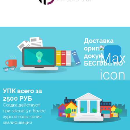
Доставка
оригиналов
документов -
БЕСПЛАТНО
УПК всего за
2500 РУБ
Скидка действует
при заказе 5 и более
курсов повышения
квалификации