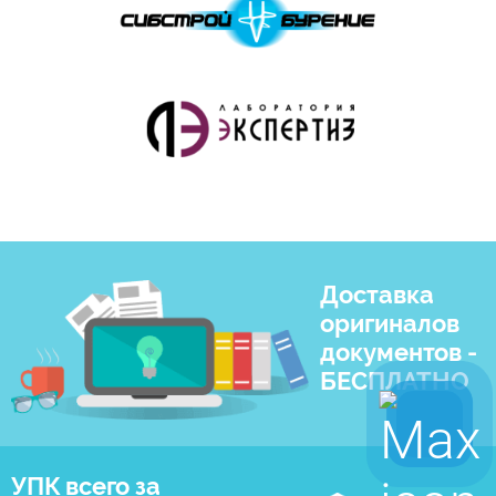
Доставка
оригиналов
документов -
БЕСПЛАТНО
УПК всего за