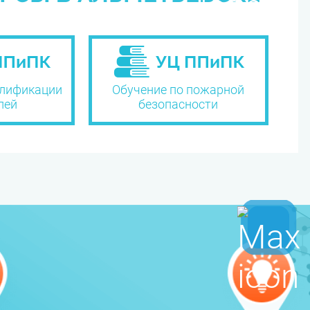
лификации
Обучение по пожарной
лей
безопасности