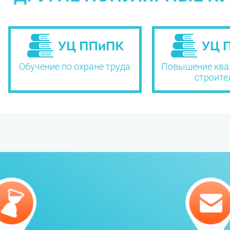
Обучение по охране труда
Повышение ква
строите