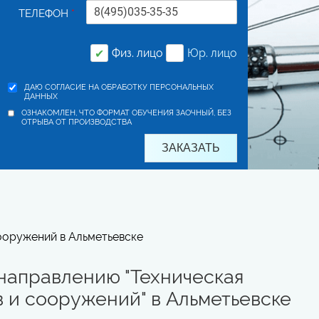
ТЕЛЕФОН
*
Альметьевске
Физ. лицо
Юр. лицо
✔
ДАЮ СОГЛАСИЕ НА ОБРАБОТКУ ПЕРСОНАЛЬНЫХ
ДАННЫХ
ОЗНАКОМЛЕН, ЧТО ФОРМАТ ОБУЧЕНИЯ ЗАОЧНЫЙ, БЕЗ
ОТРЫВА ОТ ПРОИЗВОДСТВА
ооружений в Альметьевске
направлению "Техническая
 и сооружений" в Альметьевске