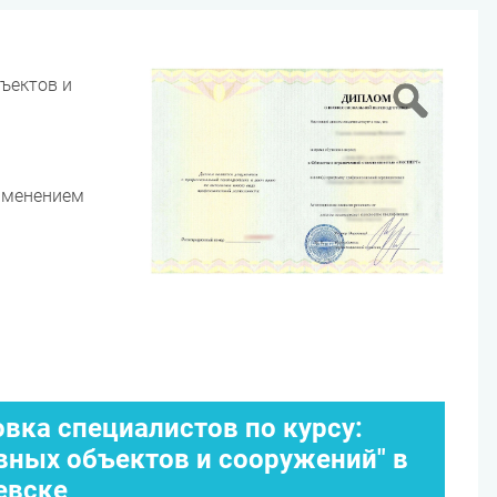
ъектов и
именением
вка специалистов по курсу:
вных объектов и сооружений" в
евске